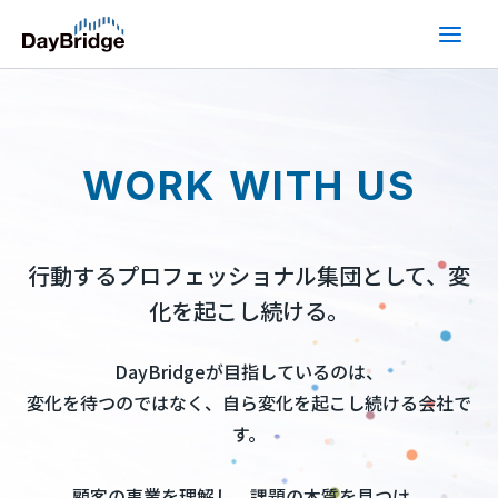
内
容
を
ス
キ
ッ
WORK WITH US
プ
行動するプロフェッショナル集団として、変
化を起こし続ける。
DayBridgeが目指しているのは、
変化を待つのではなく、自ら変化を起こし続ける会社で
す。
顧客の事業を理解し、課題の本質を見つけ、